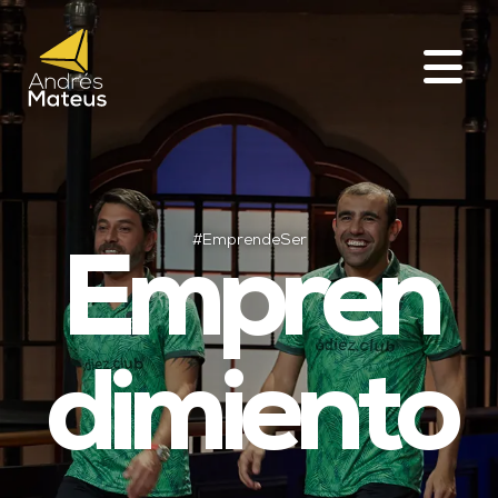
#EmprendeSer
Empren
dimiento